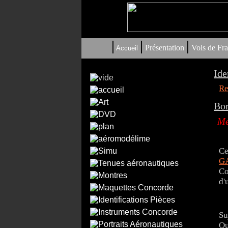
|
|
|
Présentation
Vols de Fra
Accueil
Ide
Re
Bor
Me
Ce
G
Co
d'
Su
Qu