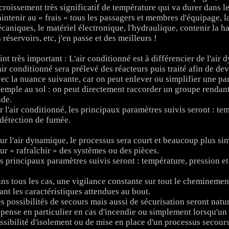
croissement très significatif de température qui va durer dans 
intenir au « frais » tous les passagers et membres d'équipage, l
caniques, le matériel électronique, l'hydraulique, contenir la 
s réservoirs, etc, j'en passe et des meilleurs !
int très important : L'air conditionné est à différencier de l'air
air conditionné sera prélevé des réacteurs puis traité afin de dev
ec la nuance suivante, car on peut enlever ou simplifier une par
emple au sol : on peut directement raccorder un groupe rendant l
ade.
r l'air conditionné, les principaux paramètres suivis seront : te
 détection de fumée.
ur l'air dynamique, le processus sera court et beaucoup plus sim
ur « rafraîchir » des systèmes ou des pièces.
s principaux paramètres suivis seront : température, pression e
ns tous les cas, une vigilance constante sur tout le cheminement 
ant les caractéristiques attendues au bout.
s possibilités de secours mais aussi de sécurisation seront natu
 pense en particulier en cas d'incendie ou simplement lorsqu'un
ssibilité d'isolement ou de mise en place d'un processus secours