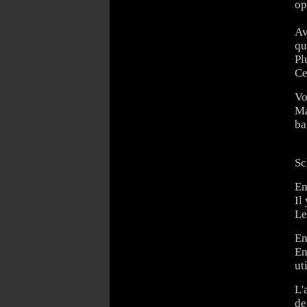
op
Av
qu
Pl
Ce
Vo
Ma
ba
Sc
En
Il
Le
En
En
ut
L'
de