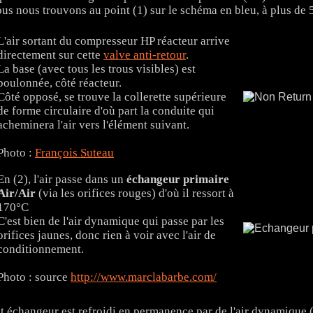
us nous trouvons au point (1) sur le schéma en bleu, à plus d
L'air sortant du compresseur HP réacteur arrive
directement sur cette
valve anti-retour
.
La base (avec tous les trous visibles) est
boulonnée, côté réacteur.
Côté opposé, se trouve la collerette supérieure
de forme circulaire d'où part la conduite qui
acheminera l'air vers l'élément suivant.
Photo :
François Suteau
En (2), l'air passe dans un
échangeur primaire
Air/Air
(via les orifices rouges) d'où il ressort à
170°C
C'est bien de l'air dynamique qui passe par les
orifices jaunes, donc rien à voir avec l'air de
conditionnement.
Photo : source
http://www.marclabarbe.com/
t échangeur est refroidi en permanence par de l'air dynamique (A