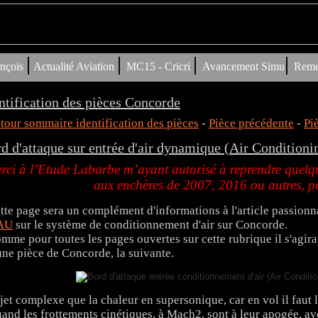
|
|
|
|
nçois
Actualité Aviation
MC15 - Cricri
Avancement Simu
Reme
ntification des pièces Concorde
tour sommaire identification des pièces
-
Pièce précédente
-
Pi
d d'attaque sur entrée d'air dynamique (Air Condition
rci à l’Etude Labarbe m’ayant autorisé à reprendre quelqu
aux enchères de 2007, 2016 ou autres, po
tte page sera un complément d'informations à l'article passionn
AU
sur le système de conditionnement d'air sur Concorde.
mme pour toutes les pages ouvertes sur cette rubrique il s'agira au
une pièce de Concorde, la suivante.
jet complexe que la chaleur en supersonique, car en vol il faut 
and les frottements cinétiques, à Mach2, sont à leur apogée, 