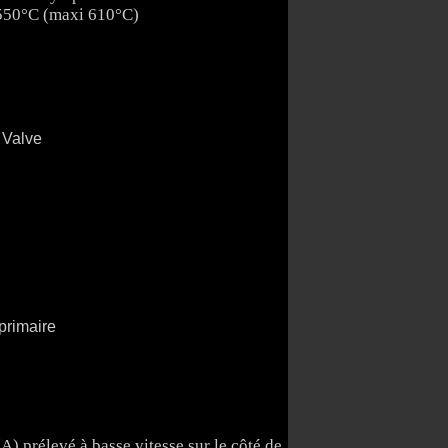
e 550°C (maxi 610°C)
) prélevé à basse vitesse sur le côté de