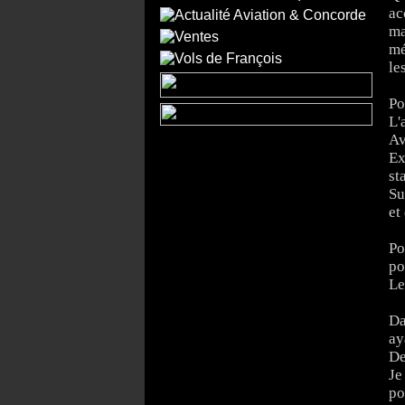
ac
ma
mé
le
Po
L'
Av
Ex
st
Su
et
Po
po
Le
Da
ay
De
Je
po