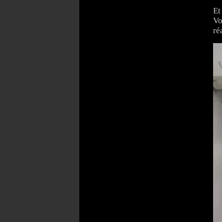
Et
Vo
ré