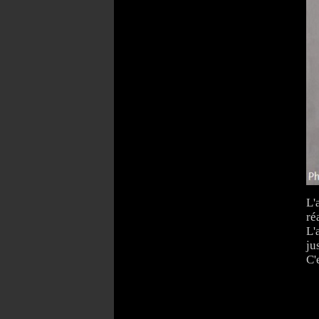
L'
ré
L'
ju
C'