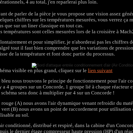
érationnels, 4 au total, j'en reparlerai plus loin.
ant de parler de la pièce je vous propose une vision assez géné
elques chiffres sur les températures mesurées, vous verrez ça m
us que sur un liner classique en tout cas.
s températures sont celles mesurées lors de la croisière à Mach2, 
lontairement et pour simplifier, je n'aborderai pas les chiffres 
lgré tout il faut bien comprendre que les variations de pression
isse de la température et font donc partie du processus.
héma visible en plus grand, cliquez sur le
lien suivant
 bleu nous trouvons le principe de fonctionnement pour l'air co
 y a 4 groupes sur un Concorde, 1 groupe lié à chaque réacteur 
 schéma sera donc à multiplier par 4 sur un Concorde !
 rouge (A) nous avons l'air dynamique venant refroidir du matér
 vert (B) nous avons un point de raccordement pour utilisation
ilisable au sol.
air conditionné, distribué et respiré, dans la cabine d'un Conco
puis le dernier étage compresseur haute pression (HP) d'un ré