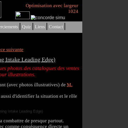
Optimisation avec largeur
1024
|
|
|
|
rciements
Quiz
Liens
Contact
èce suivante
ing Intake Leading Edge)
es photos des catalogues des ventes
ur illustrations.
ant (avec photos illustratives) de
M.
ssi d'identifier la situation et le rôle
la combattre de presque partout.
avec comme conséquence directe un