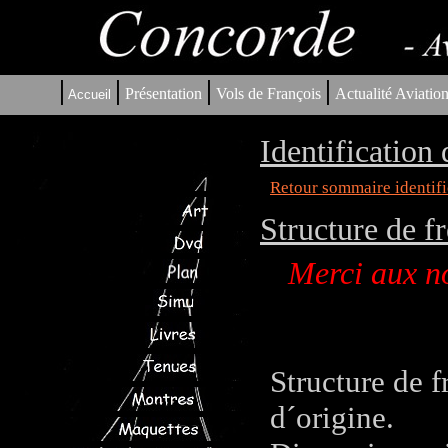
|
|
|
|
Présentation
Vols de François
Actualité Aviatio
Accueil
Identification
Retour sommaire identifi
Structure de 
Merci aux no
Structure de 
d´origine.