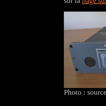
sur la
page su
Photo : sourc