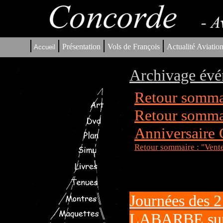
|
|
|
|
Présentation
Vols de François
Actualité Aviatio
Accueil
Archivage évé
Retour sommai
Retour sommai
Anniversaire
Retour sommaire : "Vent
Journées des 2
LABARBE sur 