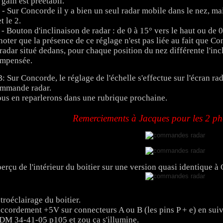
 gain est préétabli.
 - Sur Concorde il y a bien un seul radar mobile dans le nez, m
t le 2.
 - Bouton d'inclinaison de radar : de 0 à 15° vers le haut ou de 0
noter que la présence de ce réglage n'est pas liée au fait que C
 radar situé dedans, pour chaque position du nez différente l'in
mpensée.
: Sur Concorde, le réglage de l'échelle s'effectue sur l'écran rad
mmande radar.
us en reparlerons dans une rubrique prochaine.
Remerciements à Jacques pour les 2 pho
erçu de l'intérieur du boitier sur une version quasi identique à
troéclairage du boitier.
ccordement +5V sur connecteurs A ou B (les pins P + e) en sui
M 34-41-05 p105 et zou ça s'illumine.