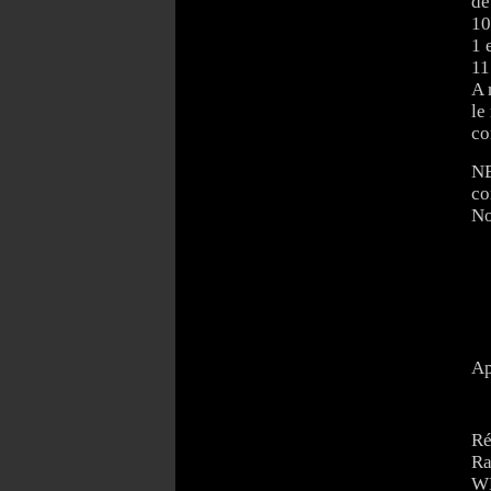
de
10
1 e
11
A 
le
co
NB
co
No
Ap
Ré
Ra
WD