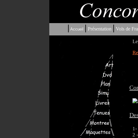
|
|
|
Présentation
Vols de Fra
Accueil
Le
Re
Co
Des
1-
2 