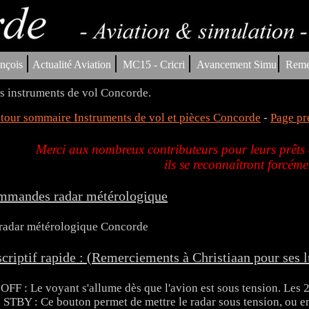
|
|
|
|
nçois
Actualité Aviation
MC15 - Cricri
Avancement Simu
Reme
s instruments de vol Concorde.
tour sommaire Instruments de vol et pièces Concorde
-
Page pr
Merci aux nombreux contributeurs pour leurs prêts d
ils se reconnaîtront forcéme
mmandes radar métérologique
criptif rapide : (Remerciements à Christiaan pour ses 
 OFF : Le voyant s'allume dès que l'avion est sous tension. Les 2
- STBY : Ce bouton permet de mettre le radar sous tension, ou en