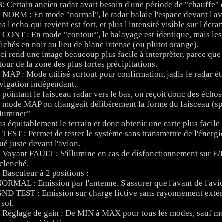
: Certain ancien radar avait besoin d'une période de "chauffe" 
- NORM : En mode "normal", le radar balaie l'espace devant l'avi
us l'echo qui revient est fort, et plus l'intensité visible sur l'écra
- CONT : En mode "contour", le balayage est identique, mais les
fichés en noir au lieu de blanc intense (ou plutot orange).
ci rend une image beaucoup plus facile à interprèter, parce que
tour de la zone des plus fortes précipitations.
- MAP : Mode utilisé surtout pour confirmation, jadis le radar 
vigation indépendant.
 pointant le faisceau radar vers le bas, on reçoit donc des échos d
 mode MAP on changeait délibérement la forme du faisceau (spoi
lluminer"
us équitablement le terrain et donc obtenir une carte plus facile 
- TEST : Permet de tester le système sans transmettre de l'énergi
tué juste devant l'avion.
- Voyant FAULT : S'illumine en cas de disfonctionnement sur E/
clenché.
- Basculeur à 2 positions :
NORMAL : Emission par l'antenne. S'assurer que l'avant de l'avi
GND TEST : Emission sur charge fictive sans rayonnement extér
 sol.
- Réglage de gain : De MIN à MAX pour tous les modes, sauf