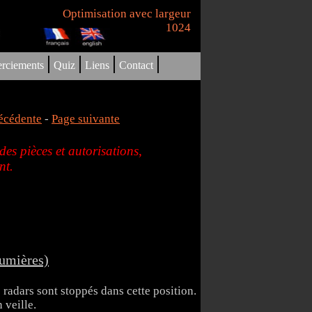
Optimisation avec largeur
1024
|
|
|
|
rciements
Quiz
Liens
Contact
écédente
-
Page suivante
es pièces et autorisations,
nt.
lumières)
 radars sont stoppés dans cette position.
 veille.