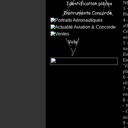
NB
3 
Pl
4 
af
Ce
au
5 
na
En
En
"i
pl
6 
si
7 
en
8 
- 
- 
au
9 