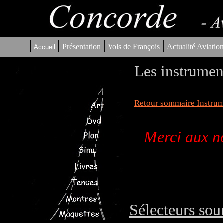
|
|
|
|
Présentation
Vols de François
Actualité Aviatio
Accueil
Les instrumen
Retour sommaire Instrum
Merci aux no
Sélecteurs sou