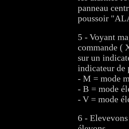
panneau centra
poussoir "ALA
5 - Voyant ma
commande ( X 
sur un indica
indicateur de 
- M = mode m
- B = mode él
- V = mode él
6 - Elevevons 
élevons.