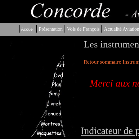
|
|
|
|
Présentation
Vols de François
Actualité Aviatio
Accueil
Les instrumen
Retour sommaire Instrum
Merci aux no
Indicateur de