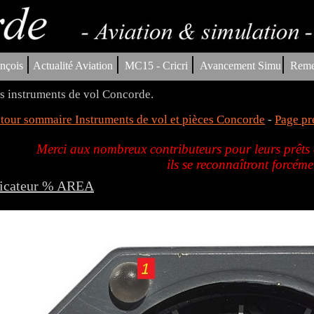
|
|
|
|
nçois
Actualité Aviation
MC15 - Cricri
Avancement Simu
Reme
s instruments de vol Concorde.
tour sommaire Instruments de vol et pièces Concorde
-
Page pr
Merci aux nombreux contributeurs pour leurs prêts d
ils se reconnaîtront forcéme
dicateur % AREA