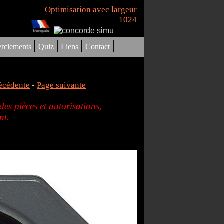
Optimisation avec largeur
1024
|
|
|
|
rciements
Quiz
Liens
Contact
écédente
-
Page suivante
es pièces et autorisations,
nt.