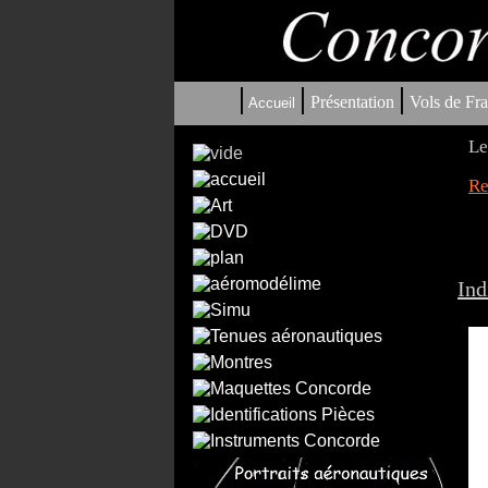
|
|
|
Présentation
Vols de Fra
Accueil
Le
Re
In