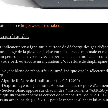
oto : source
http://www.artcurial.com
criptif rapide :
t indicateur renseigne sur la surface de décharge des gaz d’éjec
urcentage de la plage comprise entre la surface minimale et ma
n peu comme si vous aviez en permanence un indicateur qui vou
 votre oeil, ou encore un indicateur d’ouverture de diaphragme 
– Voyant blanc de réchauffe : Allumé, indique que le sélecteur d
F.
- Aiguille linéaire de l’indicateur (de 0 à 120%)
– Drapeau rayé rouge et noir : Apparait en cas de perte d’alimen
– Secteur blanc apposé sur chacun des 4 instruments %AREA (voi
dique un fonctionnement correct de la réchauffe (de 70 à 100% p
us un arc jaune de (60 à 70 % pour le réacteur 4) car celui-ci a un