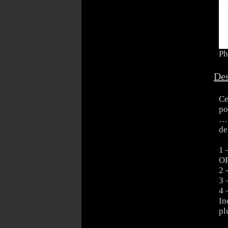
Ph
Des
Ce
po
…u
de
1 
OF
2 
3 
4 
In
pl