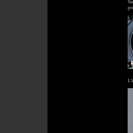
Su
pr
L'