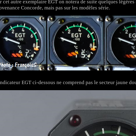
r cet autre exemplaire EGT on notera de suite quelques légères d
ovenance Concorde, mais pas sur les modèles série.
indicateur EGT ci-dessous ne comprend pas le secteur jaune dou