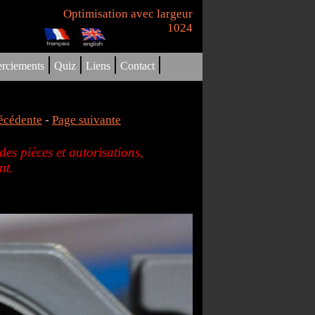
Optimisation avec largeur
1024
|
|
|
|
rciements
Quiz
Liens
Contact
écédente
-
Page suivante
es pièces et autorisations,
nt.