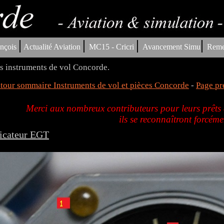
|
|
|
|
nçois
Actualité Aviation
MC15 - Cricri
Avancement Simu
Reme
s instruments de vol Concorde.
tour sommaire Instruments de vol et pièces Concorde
-
Page pr
Merci aux nombreux contributeurs pour leurs prêts d
ils se reconnaîtront forcéme
icateur EGT