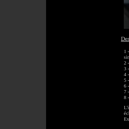
Des
1 
si
2 
3 
4 
5 
6 
7 
8 
L'
éc
Ex