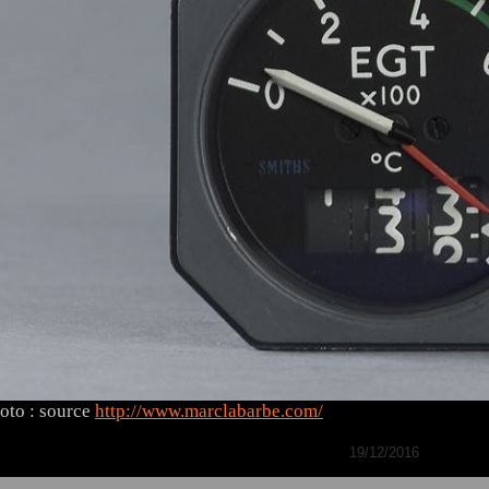
oto : source
http://www.marclabarbe.com/
19/12/2016