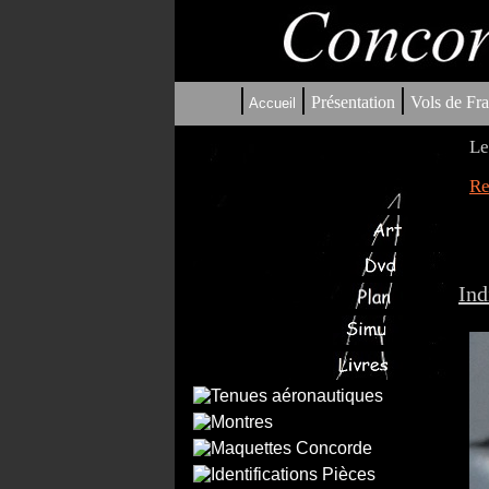
|
|
|
Présentation
Vols de Fra
Accueil
Le
Re
Ind