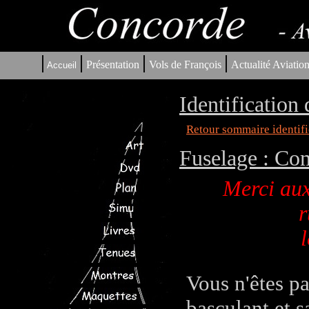
|
|
|
|
Présentation
Vols de François
Actualité Aviatio
Accueil
Identification
Retour sommaire identifi
Fuselage : Co
Merci aux
r
l
Vous n'êtes p
basculant et s