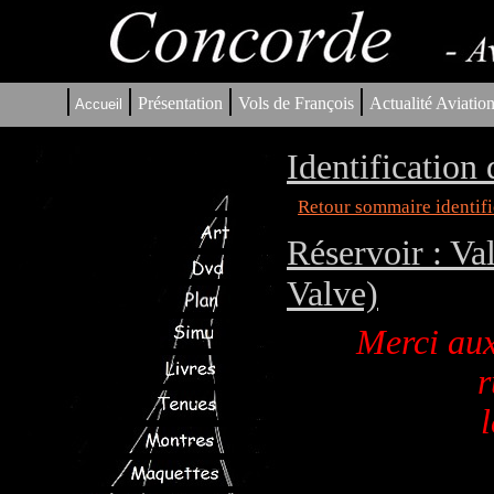
|
|
|
|
Présentation
Vols de François
Actualité Aviatio
Accueil
Identification
Retour sommaire identifi
Réservoir : V
Valve)
Merci aux
r
l