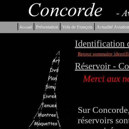
|
|
|
|
Présentation
Vols de François
Actualité Aviatio
Accueil
Identification
Retour sommaire identifi
Réservoir - Cou
Merci aux no
Sur Concorde, 
réservoirs son