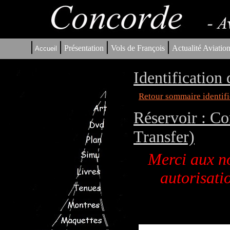
|
|
|
|
Présentation
Vols de François
Actualité Aviatio
Accueil
Identification
Retour sommaire identifi
Réservoir : Co
Transfer)
Merci aux no
autorisatio