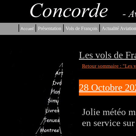
|
|
|
|
Présentation
Vols de François
Actualité Aviatio
Accueil
Les vols de Fr
Retour sommaire : "Les v
28 Octobre 202
Jolie météo ma
en service sur