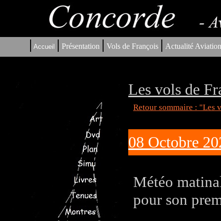
|
|
|
|
Présentation
Vols de François
Actualité Aviatio
Accueil
Les vols de Fr
Retour sommaire : "Les v
08 Octobre 202
Météo matinal
pour son premi