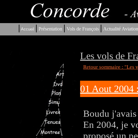
|
|
|
|
Présentation
Vols de François
Actualité Aviatio
Accueil
Les vols de Fr
Retour sommaire : "Les v
01 Aout 2004 
Boudu j'avais
En 2004, je vo
proposé un pet