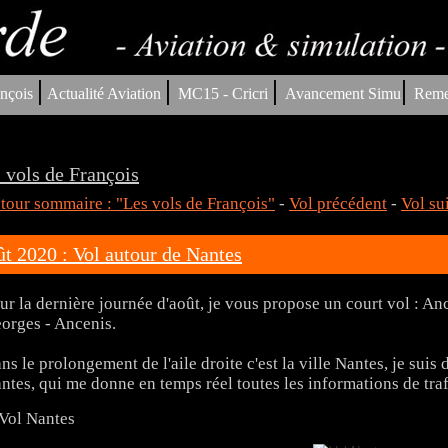
|
|
|
|
nçois
Actualité Aviation
MC15 - Cricri
Avancement Simu
Reme
 vols de François
tour sommaire : "Les vols de François"
-
Vol précédent
-
Vol su
t 2020 : Vol autour de Nantes
ur la dernière journée d'août, je vous propose un court vol : Anc
orges - Ancenis.
ns le prolongement de l'aile droite c'est la ville Nantes, je suis 
ntes, qui me donne en temps réel toutes les informations de traf