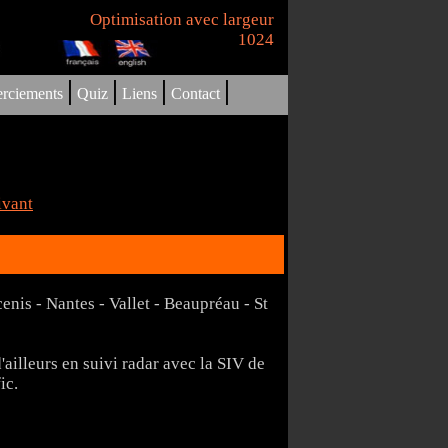
Optimisation avec largeur
1024
|
|
|
|
rciements
Quiz
Liens
Contact
ivant
enis - Nantes - Vallet - Beaupréau - St
d'ailleurs en suivi radar avec la SIV de
ic.