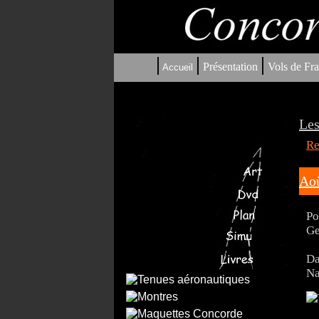
|
|
|
Présentation
Vols de Fra
Accueil
Les
Re
Aoû
Po
Ge
Da
Na