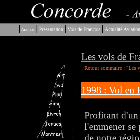
|
|
|
|
Présentation
Vols de François
Actualité Aviatio
Accueil
Les vols de Fr
Retour sommaire : "Les v
1998 : Vol en
Profitant d'un
l'emmener se 
de notre régi