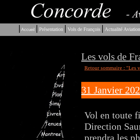
|
|
|
|
Présentation
Vols de François
Actualité Aviatio
Accueil
Les vols de Fr
Retour sommaire : "Les v
31 Janvier 20
Vol en toute f
Direction Sau
prendra les ph