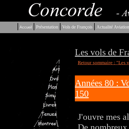
|
|
|
|
Présentation
Vols de François
Actualité Aviatio
Accueil
Les vols de Fr
Retour sommaire : "Les v
Années 80 : Vo
150
J'ouvre mes a
De nombreux a