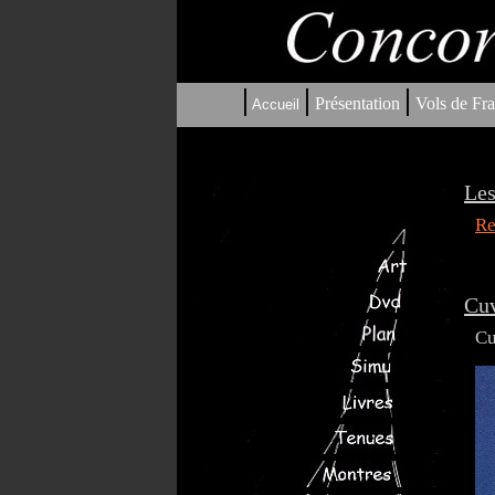
|
|
|
Présentation
Vols de Fra
Accueil
Les
Re
Cuv
Cu