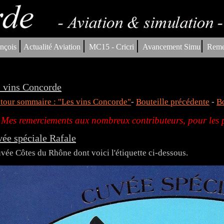
|
|
|
|
nçois
Actualité Aviation
MC15 - Cricri
Avancement Simu
Reme
 vins Concorde
tour sommaire : "Les vins Concorde"
-
Bouteille précédente
-
Bo
Mes remerciements aux nombreux contributeurs, pour les p
ée spéciale Rafale
vée Côtes du Rhône dont voici l'étiquette ci-dessous.