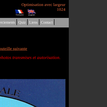
Optimisation avec largeur
1024
|
|
|
|
rciements
Quiz
Liens
Contact
uteille suivante
hotos transmises et autorisation.