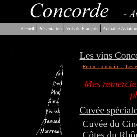
|
|
|
|
Présentation
Vols de François
Actualité Aviatio
Accueil
Les vins Conc
Retour sommaire : "Les 
Mes remercie
p
Cuvée spécial
Cuvée du Cin
Côtes du Rhôn