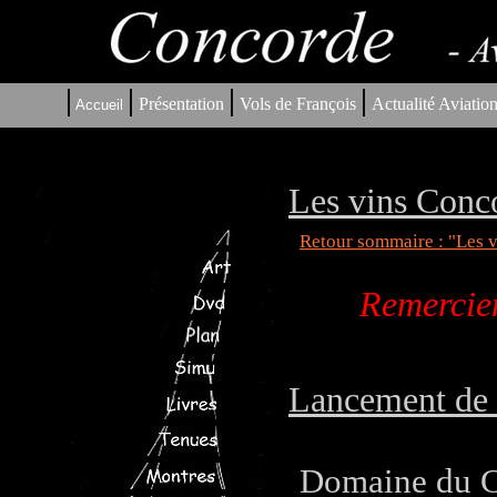
|
|
|
|
Présentation
Vols de François
Actualité Aviatio
Accueil
Les vins Conc
Retour sommaire : "Les 
Remerciem
Lancement de 
Domaine du C