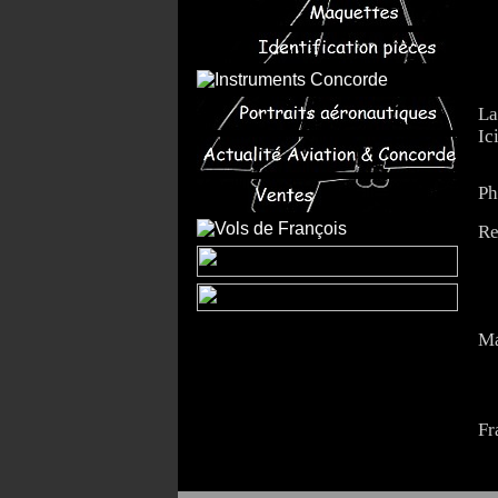
La
Ic
Ph
Re
Ma
Fr