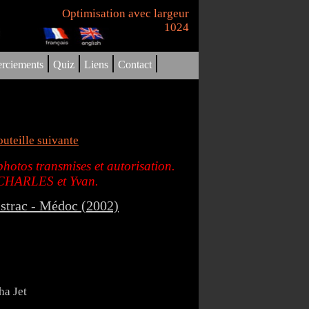
Optimisation avec largeur
1024
|
|
|
|
rciements
Quiz
Liens
Contact
uteille suivante
hotos transmises et autorisation.
d CHARLES et Yvan.
istrac - Médoc (2002)
ha Jet