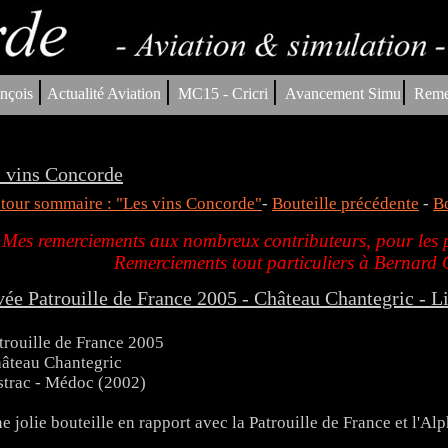
|
|
|
|
nçois
Actualité Aviation
MC15 - Cricri
Avancement Simu
Reme
 vins Concorde
tour sommaire : "Les vins Concorde"
-
Bouteille précédente
-
Bo
Mes remerciements aux nombreux contributeurs, pour les p
Remerciements tout particuliers à Bernar
ée Patrouille de France 2005 - Château Chantegric - L
trouille de France 2005
âteau Chantegric
strac - Médoc (2002)
e jolie bouteille en rapport avec la Patrouille de France et l'Alp