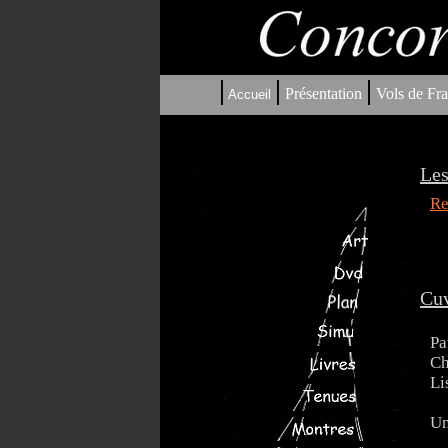
|
|
|
Présentation
Vols de Fra
Accueil
Les
Re
Cuv
Pa
Ch
Li
Un