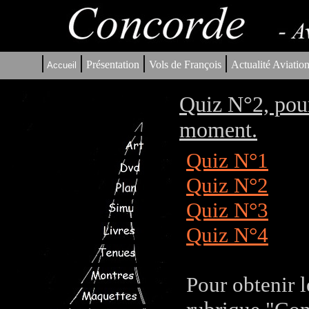
|
|
|
|
Présentation
Vols de François
Actualité Aviatio
Accueil
Quiz N°2, pour
moment.
Quiz N°1
Quiz N°2
Quiz N°3
Quiz N°4
Pour obtenir l