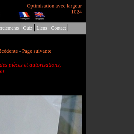
Optimisation avec largeur
1024
|
|
|
|
rciements
Quiz
Liens
Contact
écédente
-
Page suivante
es pièces et autorisations,
nt.