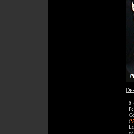
Des
8 
Pe
Ce
(
V
Le
vé