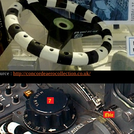
urce :
http://concordeaerocollection.co.uk/