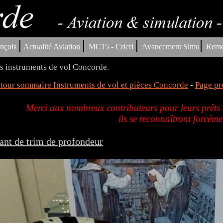
|
|
|
|
nçois
Actualité Aviation
MC15 - Cricri
Avancement Simu
Reme
s instruments de vol Concorde.
tour sommaire Instruments de vol et pièces Concorde
-
Page pr
Merci aux nombreux contributeurs pour leurs prêts d
ils se reconnaîtront forcéme
ant de trim de profondeur