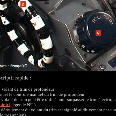
criptif rapide :
- Volant de trim de profondeur :
rmet le contrôle manuel du trim de profondeur.
 volant de trim peut être utilisé pour surpasser le trim électr
oir ici
légende N°1)
 déroulement du volant du trim est signalé auditivement par une 
lo très ancien)