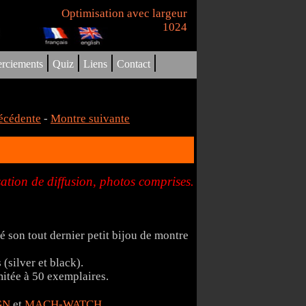
Optimisation avec largeur
1024
|
|
|
|
rciements
Quiz
Liens
Contact
écédente
-
Montre suivante
tion de diffusion, photos comprises.
é son tout dernier petit bijou de montre
(silver et black).
imitée à 50 exemplaires.
GN
et
MACH-WATCH