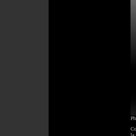
Ph
Co
la