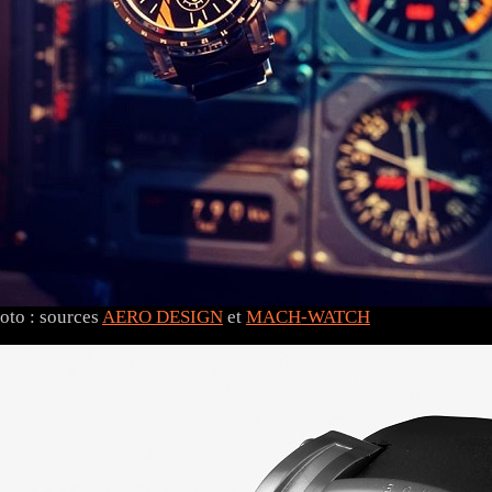
oto : sources
AERO DESIGN
et
MACH-WATCH