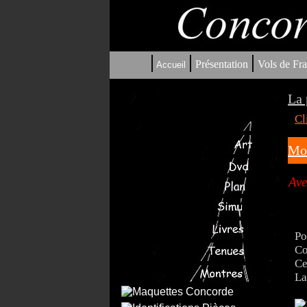
|
|
|
Présentation
Vols de Fra
Accueil
La 
Cl
Mo
Ave
Po
Co
Ce
La