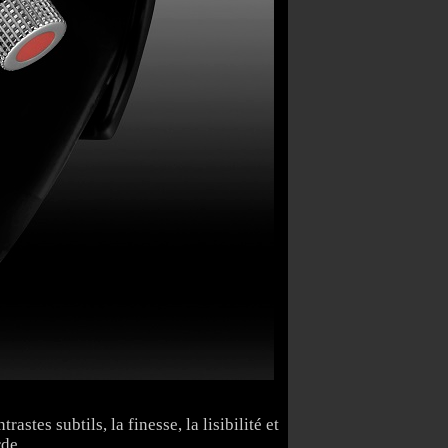
tes subtils, la finesse, la lisibilité et
rde.