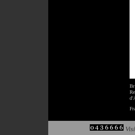
Br
Re
d'
Fr
Visi