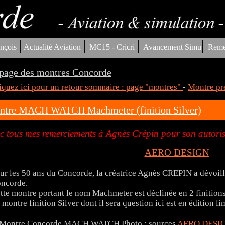
|
|
|
|
nçois
Actualité Aviation
MC15 - Cricri
Avancement Simu
Reme
page des montres Concorde
iquez ici pour un retour sommaire : page "montres"
-
Montre pr
ntre MACH WATCH Machmeter (finition Silver)
c tous mes remerciements à Agnès Crépin pour son autorisa
AERO DESIGN
ur les 50 ans du Concorde​, la créatrice Agnès CREPIN a dévoill
ncorde.
tte montre portant le nom Machmeter est déclinée en 2 finitions 
 montre finition Silver dont il sera question ici est en édition l
Photo : sources
AERO DESI