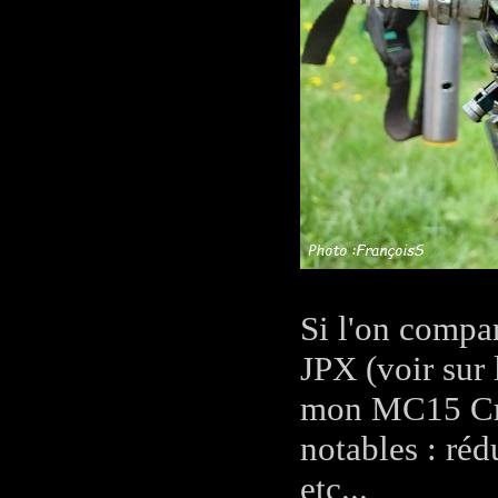
Si l'on compa
JPX (voir sur 
mon MC15 Cric
notables : réd
etc...