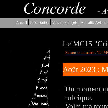
|
|
|
|
Présentation
Vols de François
Actualité Aviatio
Accueil
Le MC15 "Cric
Retour sommaire :"Le MC
Août 2023 : M
Un moment que
rubrique.
Voici ma toute