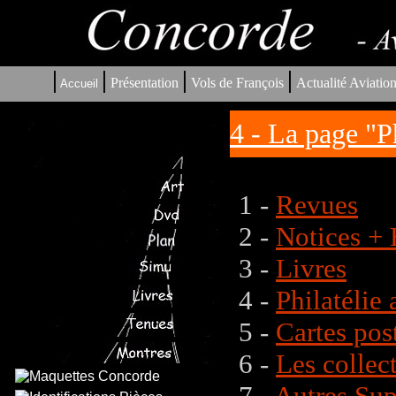
|
|
|
|
Présentation
Vols de François
Actualité Aviatio
Accueil
4 - La page "P
1 -
Revues
2 -
Notices + 
3 -
Livres
4 -
Philatélie
5 -
Cartes pos
6 -
Les colle
7 -
Autres Sup