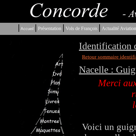
|
|
|
|
Présentation
Vols de François
Actualité Aviatio
Accueil
Identification
Retour sommaire identifi
Nacelle : Guig
Merci aux
r
l
Voici un guig