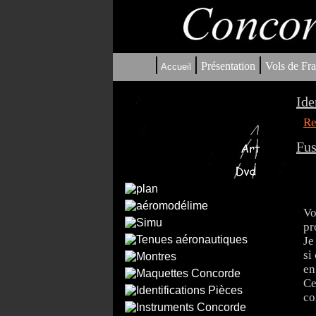
|
|
|
Présentation
Vols de Fra
Accueil
Ide
Re
Fus
Vo
pr
Je
si
en
Ce
co