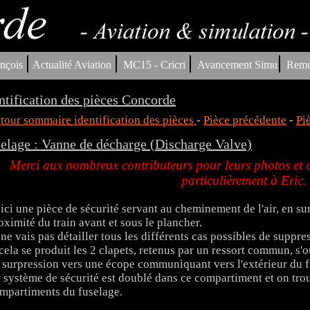
|
|
|
|
nçois
Actualité Aviation
MC15 - Cricri
Avancement Simu
Reme
ntification des pièces Concorde
tour sommaire identification des pièces
-
Pièce précédente
-
Pi
elage : Vanne de décharge (Discharge Valve)
Merci aux nombreux contributeurs pour leurs photos et aut
particulièrement à Eric.
ici une pièce de sécurité servant au cheminement de l'air, en su
oximité du train avant et sous le plancher.
 ne vais pas détailler tous les différents cas possibles de supp
 cela se produit les 2 clapets, retenus par un ressort commun, s'o
 surpression vers une écope communiquant vers l'extérieur du f
 système de sécurité est doublé dans ce compartiment et on tro
mpartiments du fuselage.