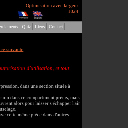
Optimisation avec largeur
1024
|
|
|
|
rciements
Quiz
Liens
Contact
èce suivante
orisation d'utilisation, et tout
rpression, dans une section située à
ression dans ce compartiment précis, mais
uvrent alors pour laisser s'échapper l'air
uselage.
uve cette même pièce dans d'autres