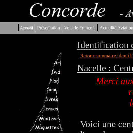
|
|
|
|
Présentation
Vols de François
Actualité Aviatio
Accueil
Identification
Retour sommaire identifi
Nacelle : Cent
Merci aux
r
l
Voici une cent