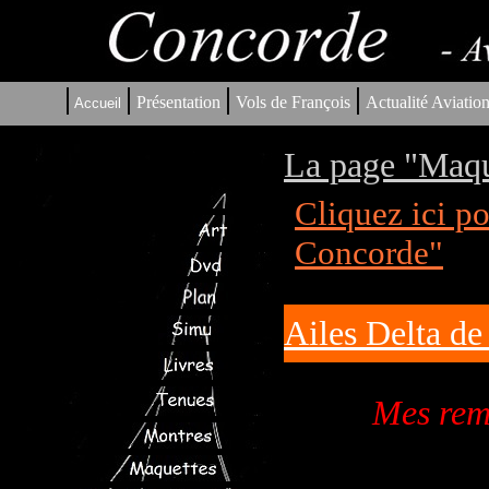
|
|
|
|
Présentation
Vols de François
Actualité Aviatio
Accueil
La page "Maqu
Cliquez ici p
Concorde"
Ailes Delta d
Mes rem