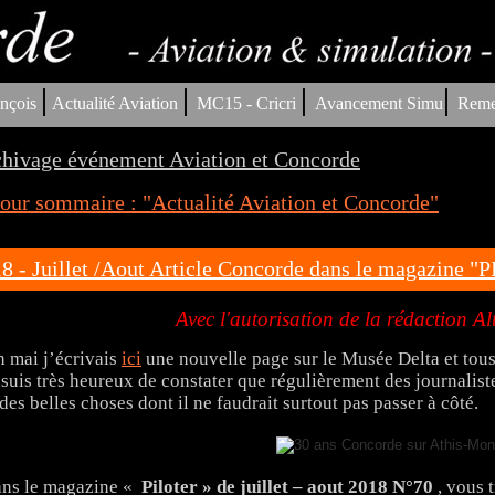
|
|
|
|
nçois
Actualité Aviation
MC15 - Cricri
Avancement Simu
Reme
hivage événement Aviation et Concorde
our sommaire : "Actualité Aviation et Concorde"
8 - Juillet /Aout Article Concorde dans le magazine 
Avec l'autorisation de la rédaction Al
n mai j’écrivais
ici
une nouvelle page sur le Musée Delta et tous 
 suis très heureux de constater que régulièrement des journalist
 des belles choses dont il ne faudrait surtout pas passer à côté.
ns le magazine «
Piloter » de juillet – aout 2018 N°70
, vous 