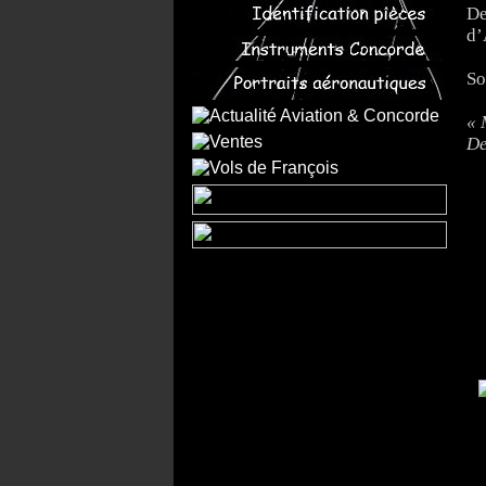
De
d’
So
« 
De