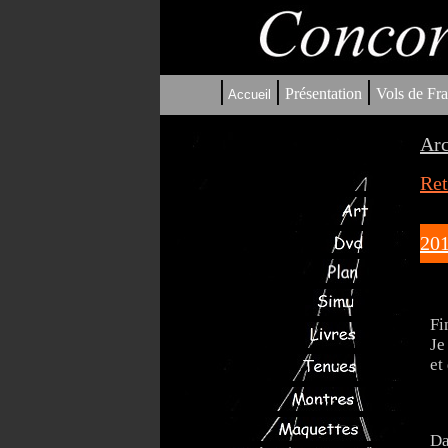
|
|
|
Présentation
Vols de Fra
Accueil
Arc
Ret
201
Fi
Je
et
Da