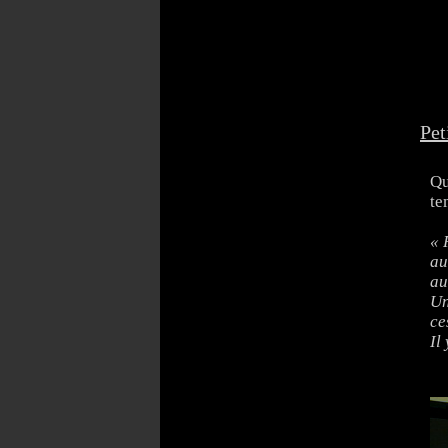
Pet
Qu
te
« 
au
au
Un
ce
Il