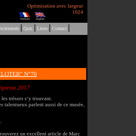
Optimisation avec largeur
1024
|
|
|
|
rciements
Quiz
Liens
Contact
"PILOTER" N°70
tipresse 2017
les trésors s’y trouvant.
es talentueux parlent aussi de ce musée,
trouverez un excellent article de Marc