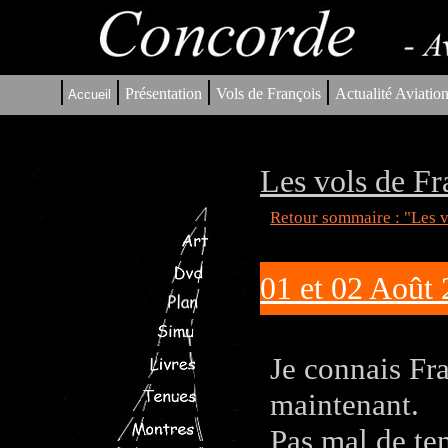
|
|
|
|
Présentation
Vols de François
Actualité Aviatio
Accueil
Les vols de Fr
Retour sommaire : "Les v
01 et 02 Août
Je connais Fr
maintenant.
Pas mal de tem