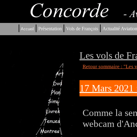
|
|
|
|
Présentation
Vols de François
Actualité Aviatio
Accueil
Les vols de Fr
Retour sommaire : "Les v
17 Mars 2021 
Comme la sema
webcam d'Ance