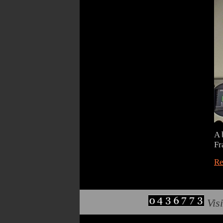
A 
Fr
Re
Visi