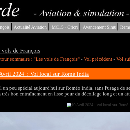
|
|
|
|
nçois
Actualité Aviation
MC15 - Cricri
Avancement Simu
Reme
 vols de François
tour sommaire : "Les vols de François"
-
Vol précédent
-
Vol su
Avril 2024 : Vol local sur Romé India
l un peu spécial aujourd'hui sur Roméo India, sans l'usage de se
 très bon entraînement en lisse pour du décollage long et un att