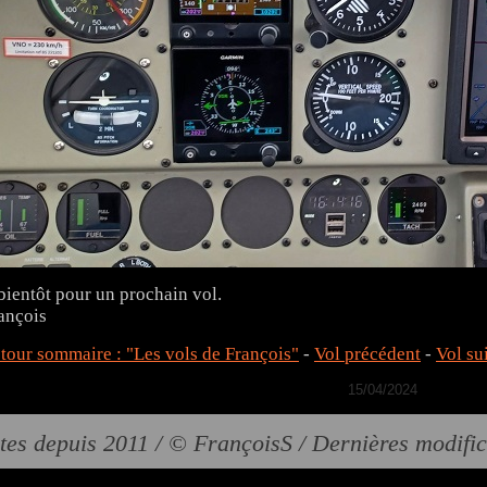
bientôt pour un prochain vol.
ançois
tour sommaire : "Les vols de François"
-
Vol précédent
-
Vol su
15/04/2024
tes depuis 2011 / © FrançoisS / Dernières modifi