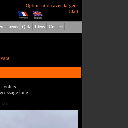
Optimisation avec largeur
1024
|
|
|
|
rciements
Quiz
Liens
Contact
ivant
s volets.
errissage long.