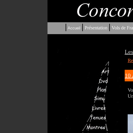
|
|
|
Présentation
Vols de Fra
Accueil
Les
Re
10 
Vo
Un