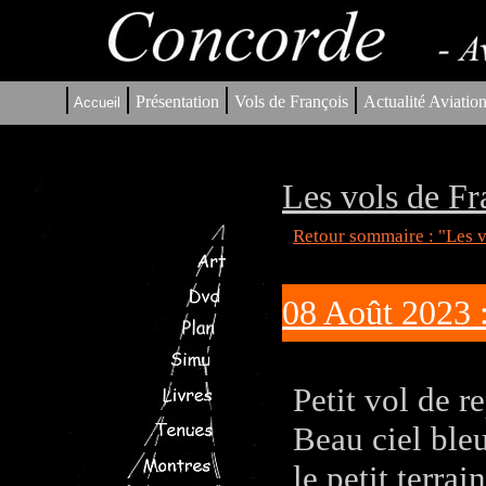
|
|
|
|
Présentation
Vols de François
Actualité Aviatio
Accueil
Les vols de Fr
Retour sommaire : "Les v
08 Août 2023 
Petit vol de r
Beau ciel bleu
le petit terra