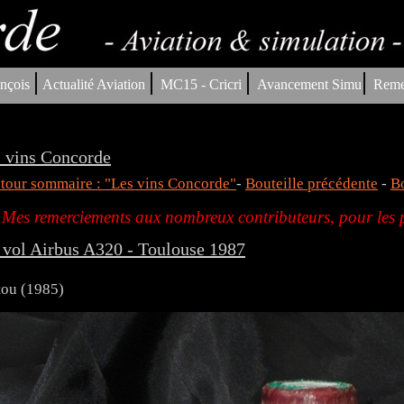
|
|
|
|
nçois
Actualité Aviation
MC15 - Cricri
Avancement Simu
Reme
 vins Concorde
tour sommaire : "Les vins Concorde"
-
Bouteille précédente
-
Bo
Mes remerciements aux nombreux contributeurs, pour les p
 vol Airbus A320 - Toulouse 1987
tou (1985)