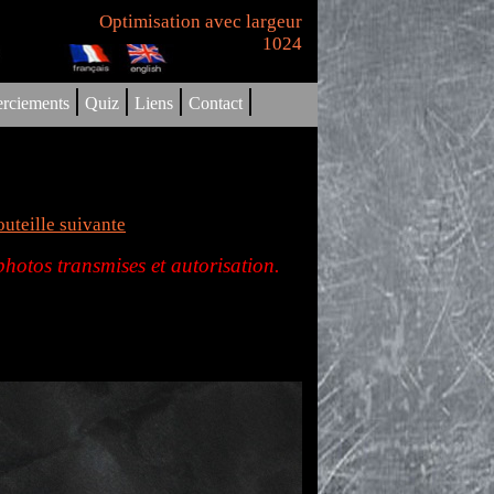
Optimisation avec largeur
1024
|
|
|
|
rciements
Quiz
Liens
Contact
uteille suivante
hotos transmises et autorisation.