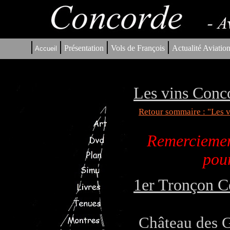
|
|
|
|
Présentation
Vols de François
Actualité Aviatio
Accueil
Les vins Conc
Retour sommaire : "Les 
Remerciement
pour
1er Tronçon C
Château des 