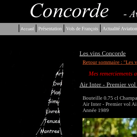
|
|
|
|
Présentation
Vols de François
Actualité Aviatio
Accueil
Les vins Concorde
Retour sommaire : "Les 
Mes remerciements au
Air Inter - Premier vo
Bouteille 0.75 cl Champ
Air Inter - Premier vol 
Année 1989