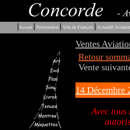
|
|
|
|
Présentation
Vols de François
Actualité Aviatio
Accueil
Ventes Aviati
Retour somma
Vente suivant
14 Décembre 
Avec tous
autori