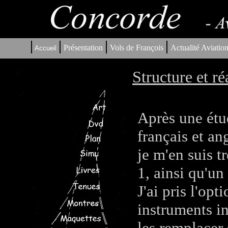
|
|
|
|
Présentation
Vols de François
Actualité Aviatio
Accueil
Structure et ré
Après une étu
français et ang
je m'en suis t
1, ainsi qu'un
J'ai pris l'op
instruments i
les remplacer 