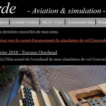
|
|
|
|
nçois
Actualité Aviation
MC15 - Cricri
Avancement Simu
Reme
s dernières nouvelles de mon simu.
tour vers le carnet d'avancement du simulateur de vol Concord
vier 2018 : Travaux Overhead
ici l'état actuel de l'overhead de mon simulateur de vol Concor