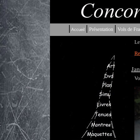
|
|
|
Présentation
Vols de Fra
Accueil
Le
Re
Jan
Vo