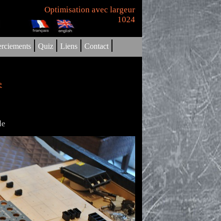
Optimisation avec largeur
1024
|
|
|
|
rciements
Quiz
Liens
Contact
e
de