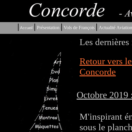
|
|
|
|
Présentation
Vols de François
Actualité Aviatio
Accueil
Les dernières
Retour vers l
Concorde
Octobre 2019 :
M'inspirant é
sous le planc