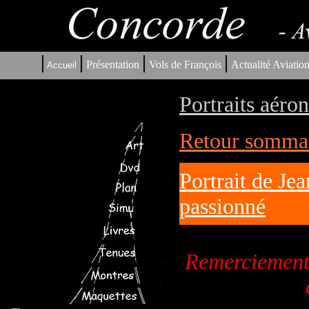
|
|
|
|
Présentation
Vols de François
Actualité Aviatio
Accueil
Portraits aéro
Retour sommair
Portrait de Je
passionné
Remerciements