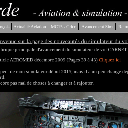
|
|
|
|
nçois
Actualité Aviation
MC15 - Cricri
Avancement Simu
Reme
nvenue sur la page des nouveautés du simulateur du vo
brique principale d'avancement du simulateur de vol CARNE
ticle AEROMED décembre 2009 (Pages 39 à 43)
Cliquez ici
pect de mon simulateur début 2015, mais il a un peu changé depu
rd.
core pas mal de choses à changer et à rajouter.