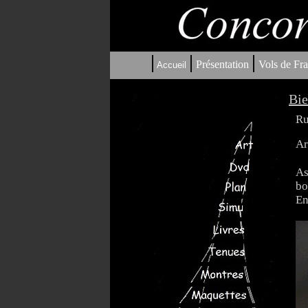
|
|
|
Présentation
Vols de Fra
Accueil
Bie
Ru
Ar
As
bo
En