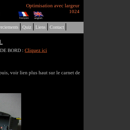
Optimisation avec largeur
1024
|
|
|
|
rciements
Quiz
Liens
Contact
l.
T DE BORD :
Cliquez ici
is, voir lien plus haut sur le carnet de