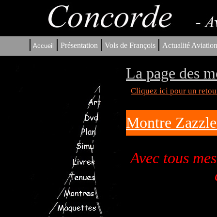
|
|
|
|
Présentation
Vols de François
Actualité Aviatio
Accueil
La page des m
Cliquez ici pour un reto
Montre Zazzle
Avec tous mes