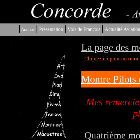
|
|
|
|
Présentation
Vols de François
Actualité Aviatio
Accueil
La page des m
Cliquez ici pour un reto
Montre Pilots 
Mes remercie
p
Quatrième mon