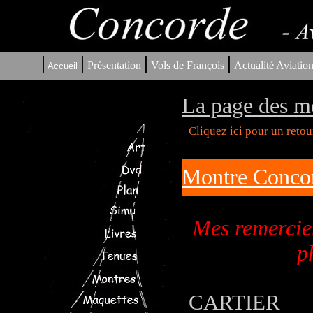
|
|
|
|
Présentation
Vols de François
Actualité Aviatio
Accueil
La page des m
Cliquez ici pour un reto
Montre Concor
Mes remercie
p
CARTIER