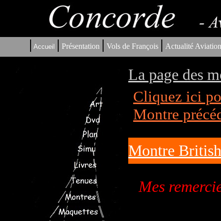
|
|
|
|
Présentation
Vols de François
Actualité Aviatio
Accueil
La page des m
Cliquez ici p
Montre précé
Montre Britis
Mes remercie